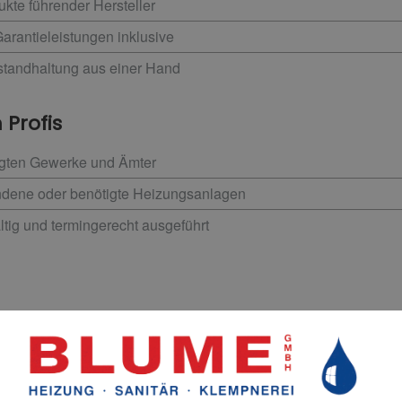
kte führender Hersteller
rantieleistungen inklusive
nstandhaltung aus einer Hand
 Profis
ligten Gewerke und Ämter
ndene oder benötigte Heizungsanlagen
ltig und termingerecht ausgeführt
uell Fördermöglichkeiten gibt.
ren Sie.