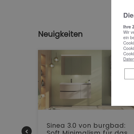
Die
Ihre 
Neuigkeiten
Wir v
ein b
Cooki
Cooki
Cooki
Daten
e |
Sinea 3.0 von burgbad:
Soft Minimalism für das