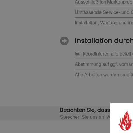
Ausschließlich Markenprodu
Umfassende Service- und Ga
Installation, Wartung und I
Installation durch
Wir koordinieren alle betei
Abstimmung auf ggf. vorha
Alle Arbeiten werden sorgfä
Beachten Sie, dass es event
Sprechen Sie uns an! Wir informie