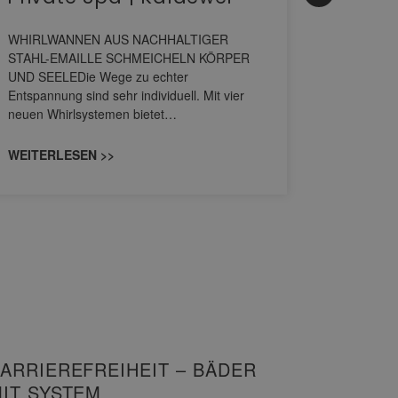
HANS
WHIRLWANNEN AUS NACHHALTIGER
STAHL-EMAILLE SCHMEICHELN KÖRPER
Stil für 
UND SEELEDie Wege zu echter
HANSAGENE
Entspannung sind sehr individuell. Mit vier
von Wascht
neuen Whirlsystemen bietet…
unterschi
konzipiert
WEITERLESEN >>
WEITERL
ARRIEREFREIHEIT – BÄDER
IT SYSTEM