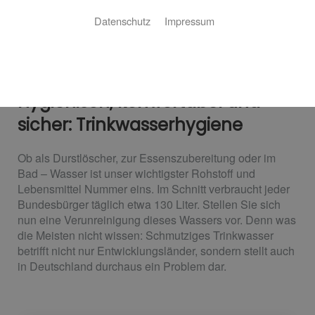
Datenschutz
Impressum
Hygienisch, komfortabel und
sicher: Trinkwasserhygiene
Ob als Durstlöscher, zur Essenszubereitung oder im
Bad – Wasser ist unser wichtigster Rohstoff und
Lebensmittel Nummer eins. Im Schnitt verbraucht jeder
Bundesbürger täglich etwa 130 Liter. Stellen Sie sich
nun eine Verunreinigung dieses Wassers vor. Denn was
die Meisten nicht wissen: Schmutziges Trinkwasser
betrifft nicht nur Entwicklungsländer, sondern stellt auch
in Deutschland durchaus ein Problem dar.